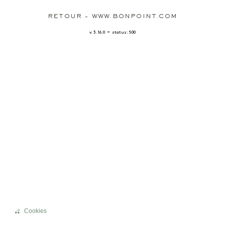
RETOUR - WWW.BONPOINT.COM
-
v. 3.16.0
status: 500