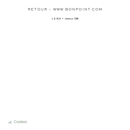
RETOUR - WWW.BONPOINT.COM
-
v. 3.16.0
status: 500