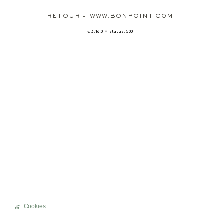
RETOUR - WWW.BONPOINT.COM
-
v. 3.16.0
status: 500