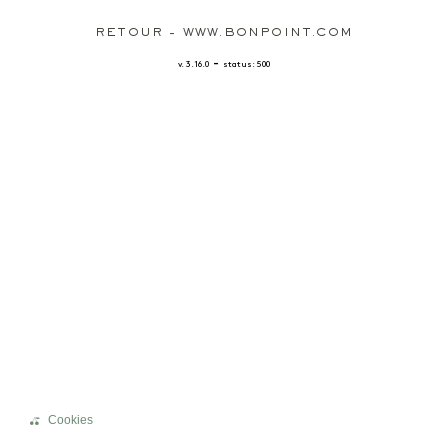
RETOUR - WWW.BONPOINT.COM
-
v. 3.16.0
status: 500