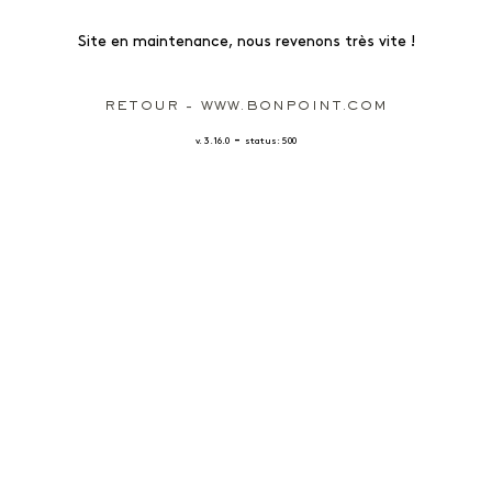
Site en maintenance, nous revenons très vite !
RETOUR - WWW.BONPOINT.COM
-
v. 3.16.0
status: 500