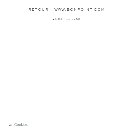
RETOUR - WWW.BONPOINT.COM
-
v. 3.16.0
status: 500