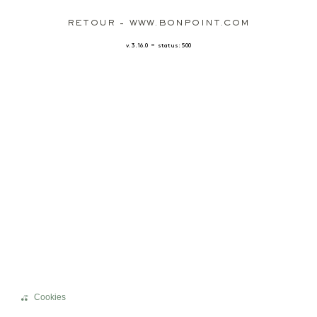
RETOUR - WWW.BONPOINT.COM
-
v. 3.16.0
status: 500