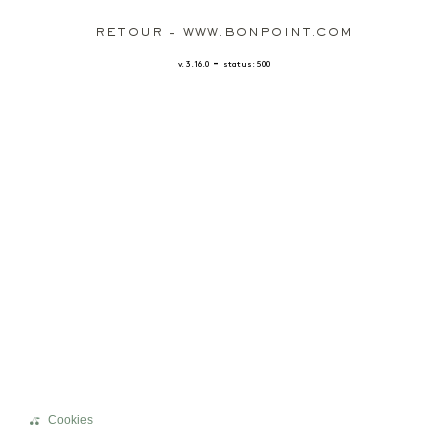
RETOUR - WWW.BONPOINT.COM
-
v. 3.16.0
status: 500