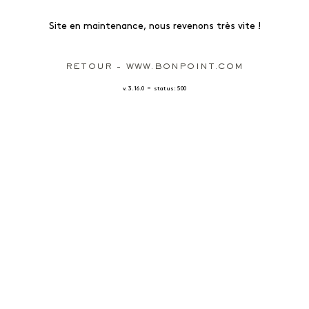
Site en maintenance, nous revenons très vite !
RETOUR - WWW.BONPOINT.COM
-
v. 3.16.0
status: 500