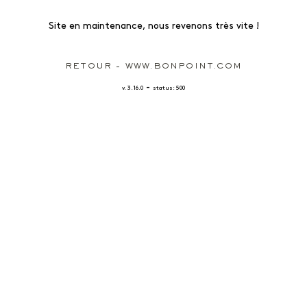
Site en maintenance, nous revenons très vite !
RETOUR - WWW.BONPOINT.COM
-
v. 3.16.0
status: 500