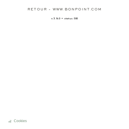
RETOUR - WWW.BONPOINT.COM
-
v. 3.16.0
status: 500