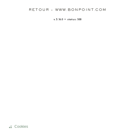
RETOUR - WWW.BONPOINT.COM
-
v. 3.16.0
status: 500