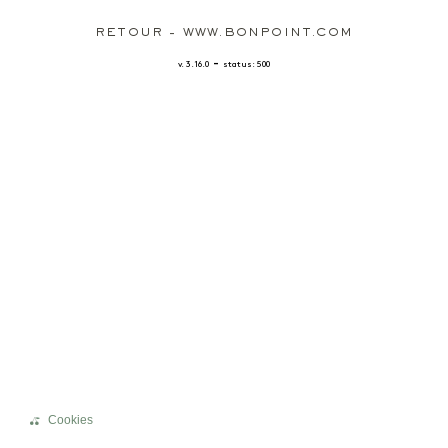
RETOUR - WWW.BONPOINT.COM
-
v. 3.16.0
status: 500