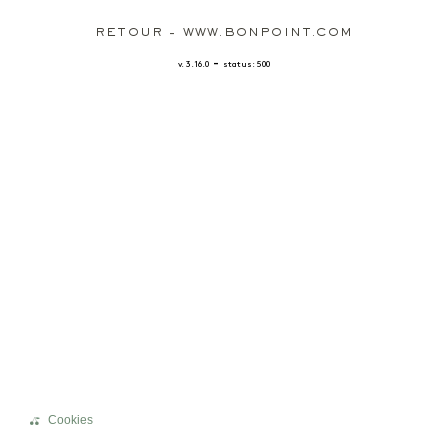
RETOUR - WWW.BONPOINT.COM
-
v. 3.16.0
status: 500