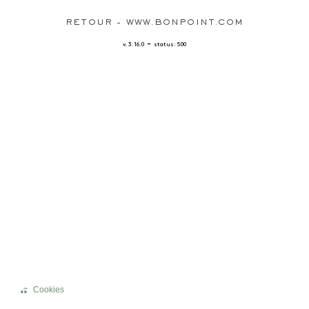
RETOUR - WWW.BONPOINT.COM
-
v. 3.16.0
status: 500