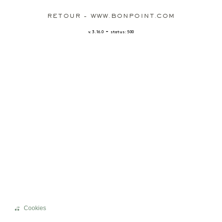
RETOUR - WWW.BONPOINT.COM
-
v. 3.16.0
status: 500