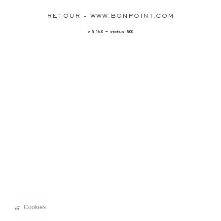
RETOUR - WWW.BONPOINT.COM
-
v. 3.16.0
status: 500