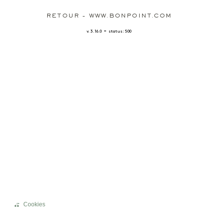
RETOUR - WWW.BONPOINT.COM
-
v. 3.16.0
status: 500