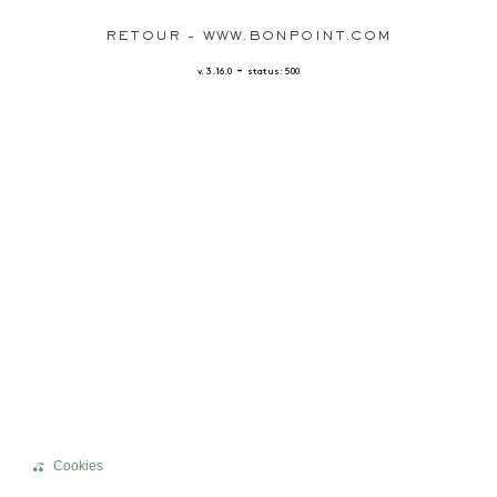
RETOUR - WWW.BONPOINT.COM
-
v. 3.16.0
status: 500