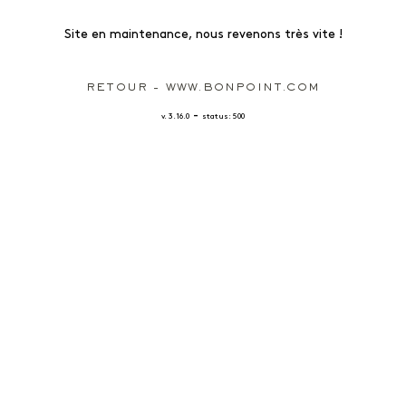
Site en maintenance, nous revenons très vite !
RETOUR - WWW.BONPOINT.COM
-
v. 3.16.0
status: 500