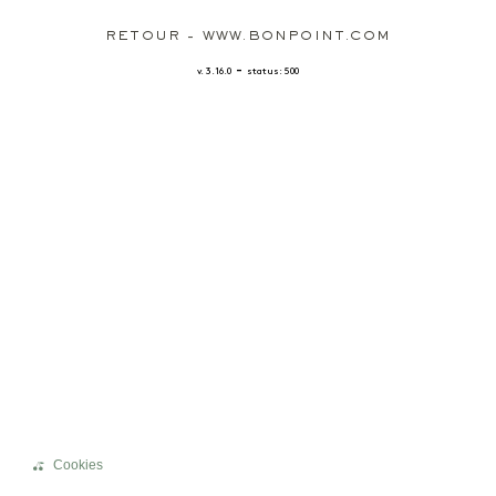
RETOUR - WWW.BONPOINT.COM
-
v. 3.16.0
status: 500