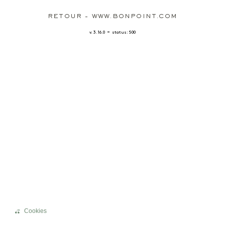
RETOUR - WWW.BONPOINT.COM
-
v. 3.16.0
status: 500