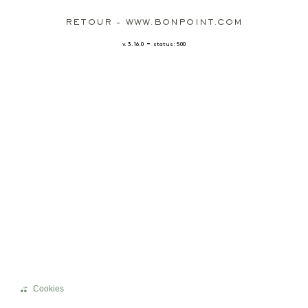
RETOUR - WWW.BONPOINT.COM
-
v. 3.16.0
status: 500