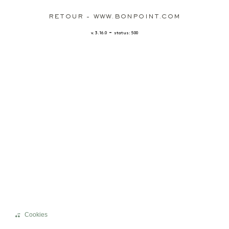
RETOUR - WWW.BONPOINT.COM
-
v. 3.16.0
status: 500