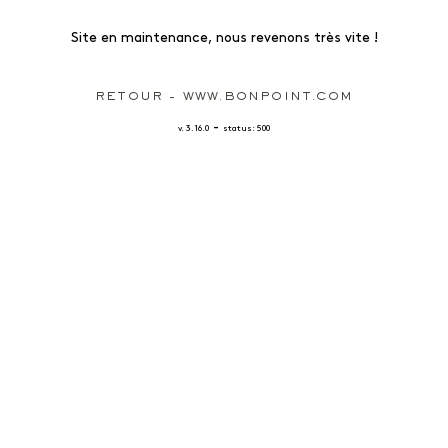
Site en maintenance, nous revenons très vite !
RETOUR - WWW.BONPOINT.COM
-
v. 3.16.0
status: 500