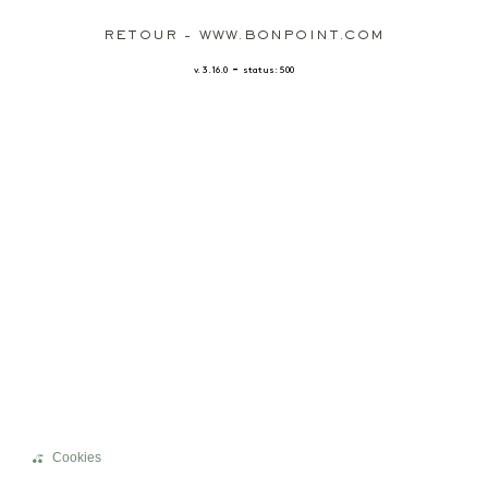
RETOUR - WWW.BONPOINT.COM
-
v. 3.16.0
status: 500