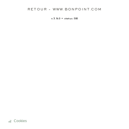
RETOUR - WWW.BONPOINT.COM
-
v. 3.16.0
status: 500