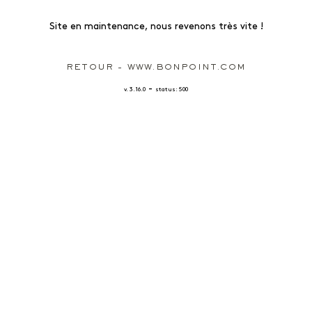
Site en maintenance, nous revenons très vite !
RETOUR - WWW.BONPOINT.COM
-
v. 3.16.0
status: 500