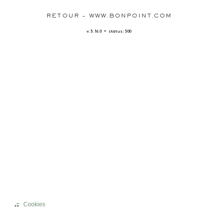
RETOUR - WWW.BONPOINT.COM
-
v. 3.16.0
status: 500