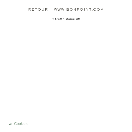
RETOUR - WWW.BONPOINT.COM
-
v. 3.16.0
status: 500