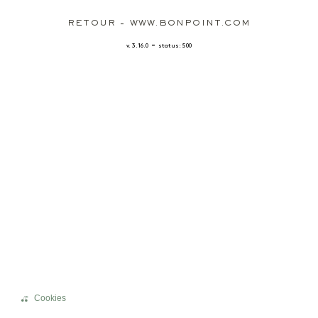
RETOUR - WWW.BONPOINT.COM
-
v. 3.16.0
status: 500