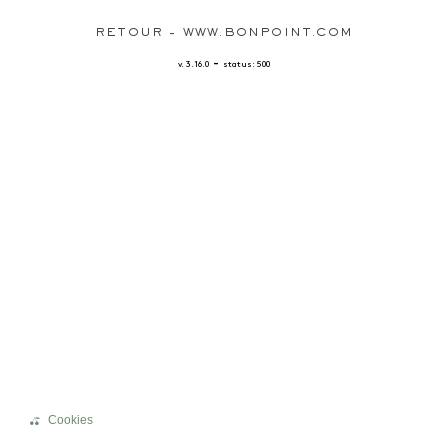
RETOUR - WWW.BONPOINT.COM
-
v. 3.16.0
status: 500