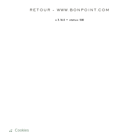
RETOUR - WWW.BONPOINT.COM
-
v. 3.16.0
status: 500