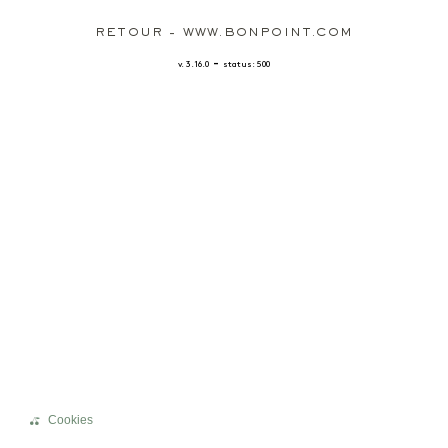
RETOUR - WWW.BONPOINT.COM
-
v. 3.16.0
status: 500