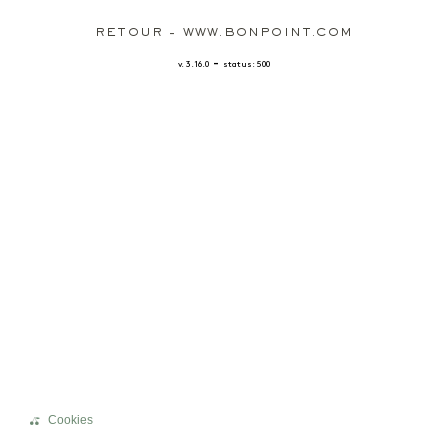
RETOUR - WWW.BONPOINT.COM
-
v. 3.16.0
status: 500