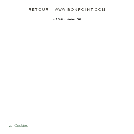
RETOUR - WWW.BONPOINT.COM
-
v. 3.16.0
status: 500