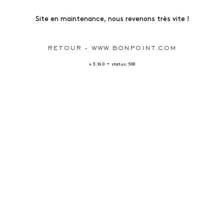
Site en maintenance, nous revenons très vite !
RETOUR - WWW.BONPOINT.COM
-
v. 3.16.0
status: 500