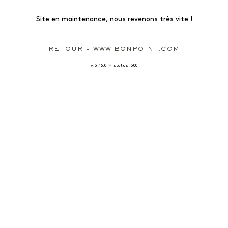
Site en maintenance, nous revenons très vite !
RETOUR - WWW.BONPOINT.COM
-
v. 3.16.0
status: 500