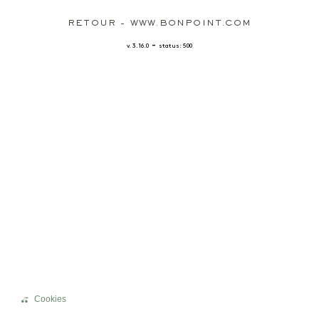
RETOUR - WWW.BONPOINT.COM
-
v. 3.16.0
status: 500