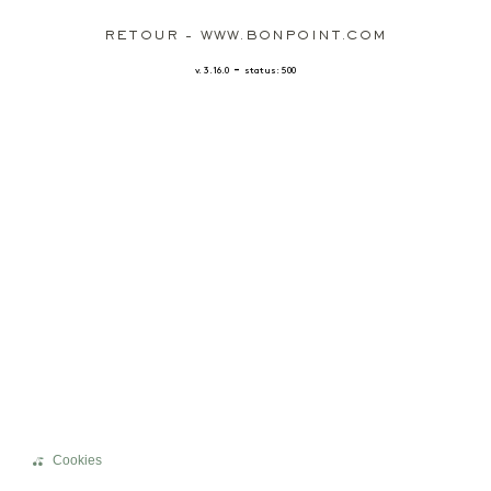
RETOUR - WWW.BONPOINT.COM
-
v. 3.16.0
status: 500