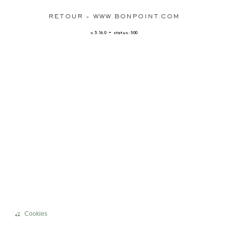
RETOUR - WWW.BONPOINT.COM
-
v. 3.16.0
status: 500