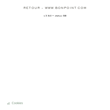
RETOUR - WWW.BONPOINT.COM
-
v. 3.16.0
status: 500