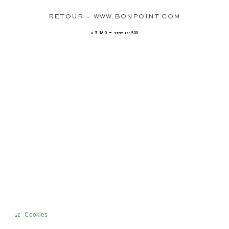
RETOUR - WWW.BONPOINT.COM
-
v. 3.16.0
status: 500