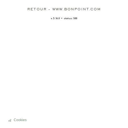
RETOUR - WWW.BONPOINT.COM
-
v. 3.16.0
status: 500