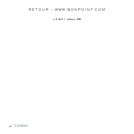
RETOUR - WWW.BONPOINT.COM
-
v. 3.16.0
status: 500