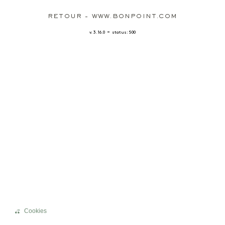
RETOUR - WWW.BONPOINT.COM
-
v. 3.16.0
status: 500