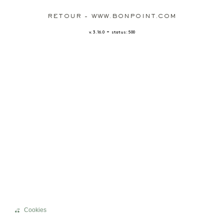
RETOUR - WWW.BONPOINT.COM
-
v. 3.16.0
status: 500