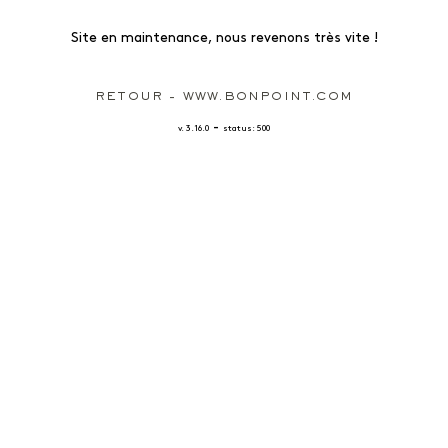
Site en maintenance, nous revenons très vite !
RETOUR - WWW.BONPOINT.COM
-
v. 3.16.0
status: 500