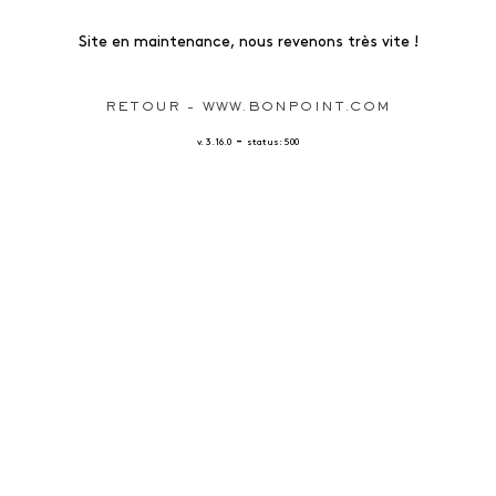
Site en maintenance, nous revenons très vite !
RETOUR - WWW.BONPOINT.COM
-
v. 3.16.0
status: 500