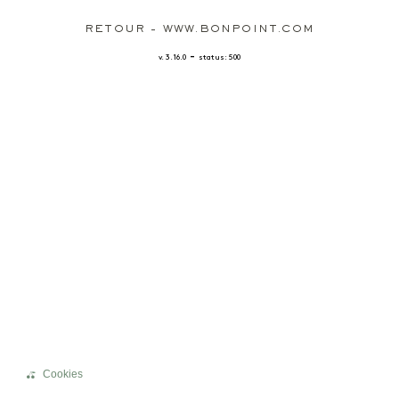
RETOUR - WWW.BONPOINT.COM
-
v. 3.16.0
status: 500